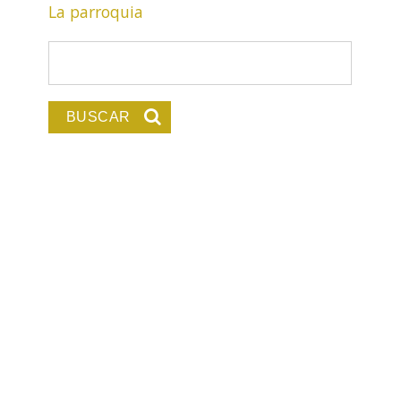
La parroquia
Formulario de búsqu
Buscar