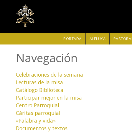
Pasar al contenido principal
PORTADA
ALELUYA
PASTORAL
Navegación
Celebraciones de la semana
Lecturas de la misa
Catálogo Biblioteca
Participar mejor en la misa
Centro Parroquial
Cáritas parroquial
«Palabra y vida»
Documentos y textos