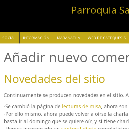
Parroquia S
 SOCIAL
INFORMACIÓN
MARANATHÁ
WEB DE CATEQUESIS
Añadir nuevo comen
Novedades del sitio
Continuamente se producen novedades en el sitio. Aqu
-Se cambió la página de
lecturas de misa
, ahora son 
-Por ello mismo, ahora puede volver a oírse la charl
basta ir al domingo que se quiere oír, y si tiene charl
-Hemos incorporado un
santoral diario
completísimo, 