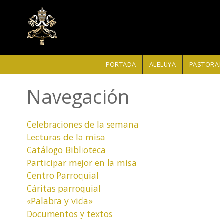
Pasar al contenido principal
PORTADA
ALELUYA
PASTORAL
Navegación
Celebraciones de la semana
Lecturas de la misa
Catálogo Biblioteca
Participar mejor en la misa
Centro Parroquial
Cáritas parroquial
«Palabra y vida»
Documentos y textos