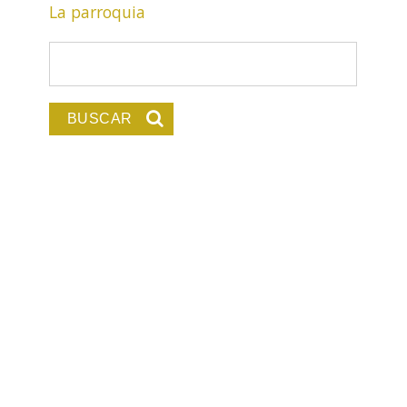
La parroquia
Formulario de búsqu
Buscar