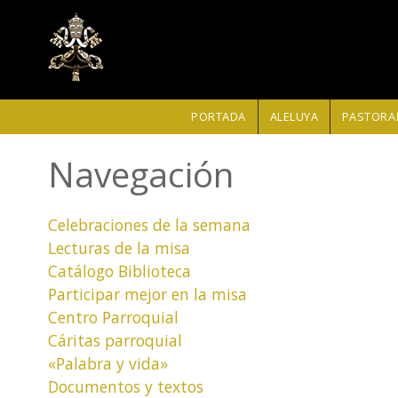
Pasar al contenido principal
PORTADA
ALELUYA
PASTORAL
Navegación
Celebraciones de la semana
Lecturas de la misa
Catálogo Biblioteca
Participar mejor en la misa
Centro Parroquial
Cáritas parroquial
«Palabra y vida»
Documentos y textos