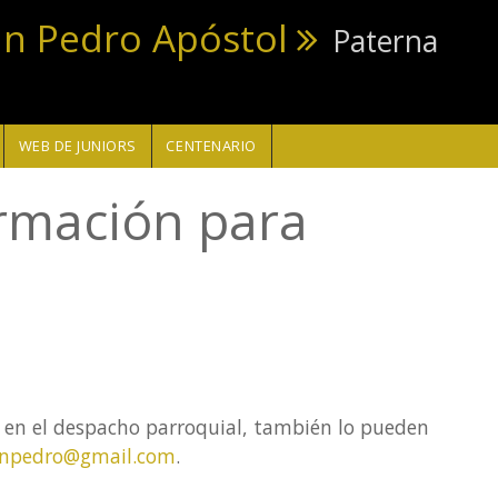
an Pedro Apóstol
Paterna
WEB DE JUNIORS
CENTENARIO
irmación para
e en el despacho parroquial, también lo pueden
anpedro@gmail.com
.