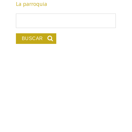
La parroquia
Formulario de búsqu
Buscar