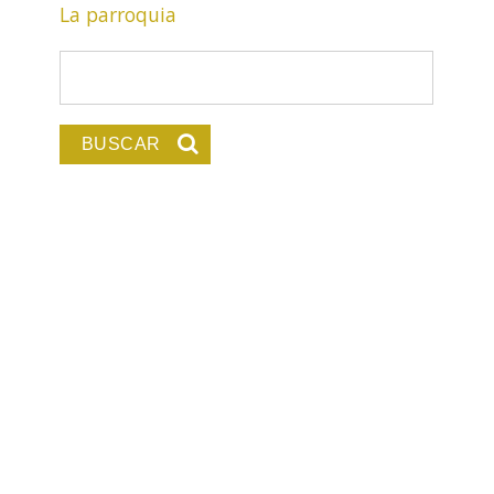
La parroquia
Formulario de búsqu
Buscar