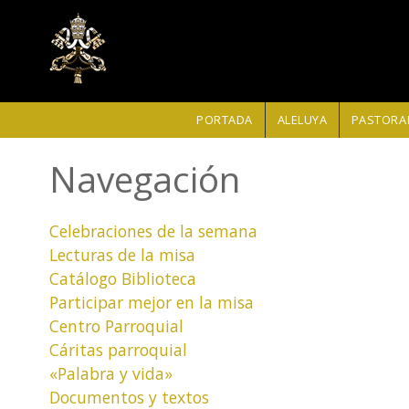
Pasar al contenido principal
PORTADA
ALELUYA
PASTORAL
Navegación
Celebraciones de la semana
Lecturas de la misa
Catálogo Biblioteca
Participar mejor en la misa
Centro Parroquial
Cáritas parroquial
«Palabra y vida»
Documentos y textos