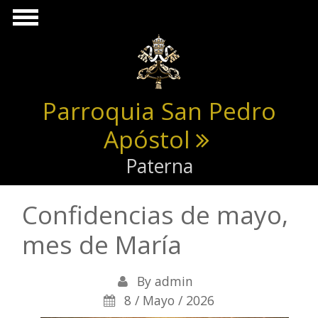
Pasar al contenido principal
Parroquia San Pedro
Apóstol
Paterna
Confidencias de mayo,
mes de María
By
admin
8 / Mayo / 2026