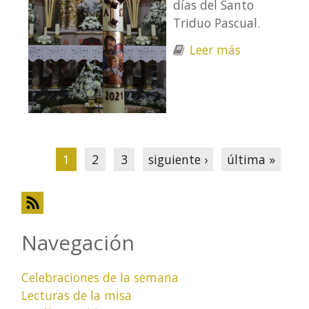
días del Santo
Triduo Pascual.
Leer más
sobre La
Semana
Santa en
imágenes -
2021
Páginas
1
2
3
siguiente ›
última »
Navegación
Celebraciones de la semana
Lecturas de la misa